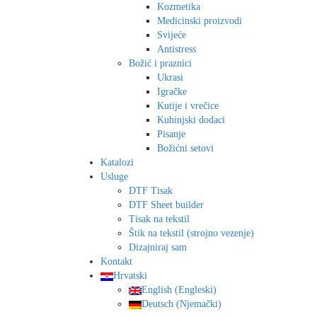
Kozmetika
Medicinski proizvodi
Svijeće
Antistress
Božić i praznici
Ukrasi
Igračke
Kutije i vrečice
Kuhinjski dodaci
Pisanje
Božićni setovi
Katalozi
Usluge
DTF Tisak
DTF Sheet builder
Tisak na tekstil
Štik na tekstil (strojno vezenje)
Dizajniraj sam
Kontakt
Hrvatski
English
(
Engleski
)
Deutsch
(
Njemački
)