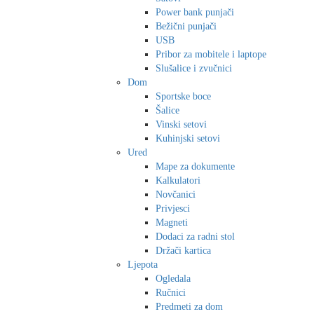
Power bank punjači
Bežični punjači
USB
Pribor za mobitele i laptope
Slušalice i zvučnici
Dom
Sportske boce
Šalice
Vinski setovi
Kuhinjski setovi
Ured
Mape za dokumente
Kalkulatori
Novčanici
Privjesci
Magneti
Dodaci za radni stol
Držači kartica
Ljepota
Ogledala
Ručnici
Predmeti za dom