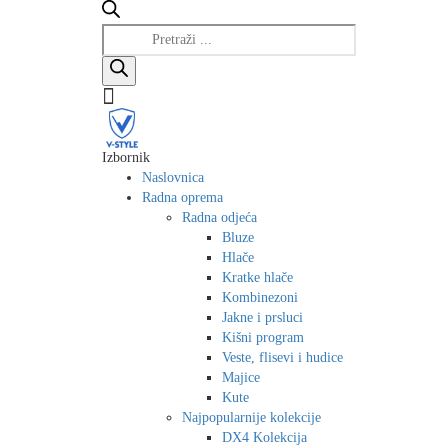
Products
search
Izbornik
Naslovnica
Radna oprema
Radna odjeća
Bluze
Hlače
Kratke hlače
Kombinezoni
Jakne i prsluci
Kišni program
Veste, flisevi i hudice
Majice
Kute
Najpopularnije kolekcije
DX4 Kolekcija