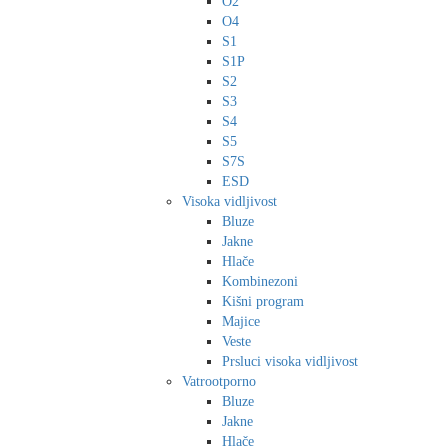
O2
O4
S1
S1P
S2
S3
S4
S5
S7S
ESD
Visoka vidljivost
Bluze
Jakne
Hlače
Kombinezoni
Kišni program
Majice
Veste
Prsluci visoka vidljivost
Vatrootporno
Bluze
Jakne
Hlače