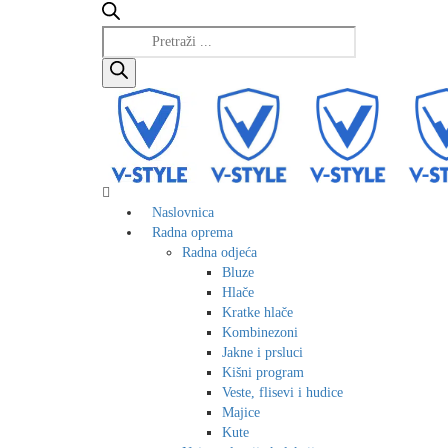
Products
search
Naslovnica
Radna oprema
Radna odjeća
Bluze
Hlače
Kratke hlače
Kombinezoni
Jakne i prsluci
Kišni program
Veste, flisevi i hudice
Majice
Kute