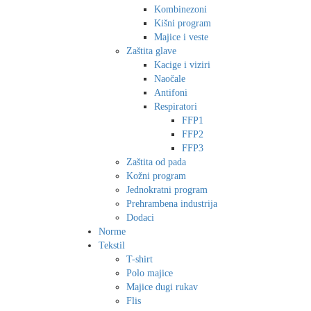
Kombinezoni
Kišni program
Majice i veste
Zaštita glave
Kacige i viziri
Naočale
Antifoni
Respiratori
FFP1
FFP2
FFP3
Zaštita od pada
Kožni program
Jednokratni program
Prehrambena industrija
Dodaci
Norme
Tekstil
T-shirt
Polo majice
Majice dugi rukav
Flis