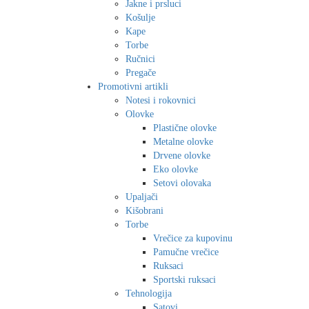
Jakne i prsluci
Košulje
Kape
Torbe
Ručnici
Pregače
Promotivni artikli
Notesi i rokovnici
Olovke
Plastične olovke
Metalne olovke
Drvene olovke
Eko olovke
Setovi olovaka
Upaljači
Kišobrani
Torbe
Vrečice za kupovinu
Pamučne vrečice
Ruksaci
Sportski ruksaci
Tehnologija
Satovi