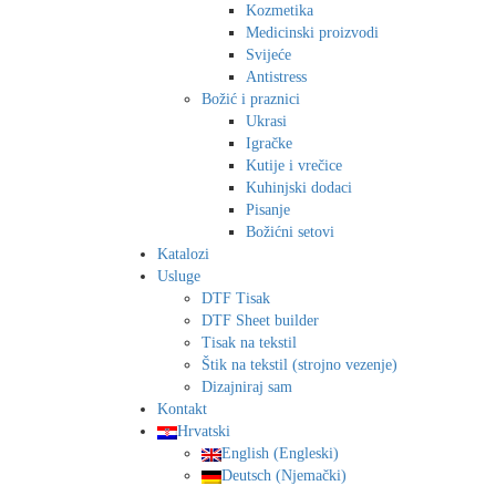
Kozmetika
Medicinski proizvodi
Svijeće
Antistress
Božić i praznici
Ukrasi
Igračke
Kutije i vrečice
Kuhinjski dodaci
Pisanje
Božićni setovi
Katalozi
Usluge
DTF Tisak
DTF Sheet builder
Tisak na tekstil
Štik na tekstil (strojno vezenje)
Dizajniraj sam
Kontakt
Hrvatski
English
(
Engleski
)
Deutsch
(
Njemački
)