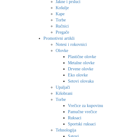
Jakne i prsluci
Košulje
Kape
Torbe
Ručnici
Pregače
Promotivni artikli
Notesi i rokovnici
Olovke
Plastične olovke
Metalne olovke
Drvene olovke
Eko olovke
Setovi olovaka
Upaljači
Kišobrani
Torbe
Vrečice za kupovinu
Pamučne vrečice
Ruksaci
Sportski ruksaci
Tehnologija
Satovi