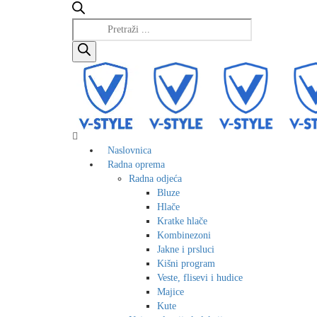
Products
search
Naslovnica
Radna oprema
Radna odjeća
Bluze
Hlače
Kratke hlače
Kombinezoni
Jakne i prsluci
Kišni program
Veste, flisevi i hudice
Majice
Kute