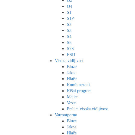
O2
O4
S1
S1P
S2
S3
S4
S5
S7S
ESD
Visoka vidljivost
Bluze
Jakne
Hlače
Kombinezoni
Kišni program
Majice
Veste
Prsluci visoka vidljivost
Vatrootporno
Bluze
Jakne
Hlače