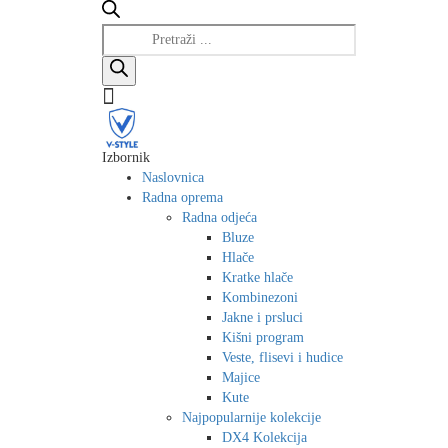
Products
search
Izbornik
Naslovnica
Radna oprema
Radna odjeća
Bluze
Hlače
Kratke hlače
Kombinezoni
Jakne i prsluci
Kišni program
Veste, flisevi i hudice
Majice
Kute
Najpopularnije kolekcije
DX4 Kolekcija