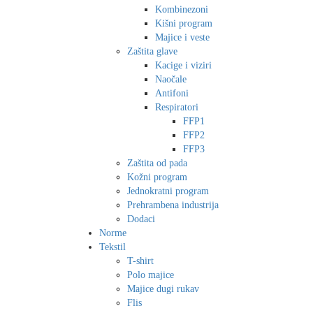
Kombinezoni
Kišni program
Majice i veste
Zaštita glave
Kacige i viziri
Naočale
Antifoni
Respiratori
FFP1
FFP2
FFP3
Zaštita od pada
Kožni program
Jednokratni program
Prehrambena industrija
Dodaci
Norme
Tekstil
T-shirt
Polo majice
Majice dugi rukav
Flis