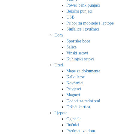
Power bank punjači
Bežični punjači
USB
Pribor za mobitele i laptope
Slušalice i zvučnici
Dom
Sportske boce
Šalice
Vinski setovi
Kuhinjski setovi
Ured
Mape za dokumente
Kalkulatori
Novčanici
Privjesci
Magneti
Dodaci za radni stol
Držači kartica
Ljepota
Ogledala
Ručnici
Predmeti za dom