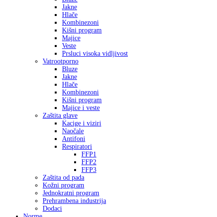
Jakne
Hlače
Kombinezoni
Kišni program
Majice
Veste
Prsluci visoka vidljivost
Vatrootporno
Bluze
Jakne
Hlače
Kombinezoni
Kišni program
Majice i veste
Zaštita glave
Kacige i viziri
Naočale
Antifoni
Respiratori
FFP1
FFP2
FFP3
Zaštita od pada
Kožni program
Jednokratni program
Prehrambena industrija
Dodaci
Norme