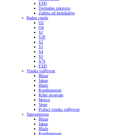
ESD
Termalne rukavice
Zaštita od kemikalija
Radne cipele
O2
O4
S1
S1P
S2
S3
S4
S5
S7S
ESD
Visoka vidljivost
Bluze
Jakne
Hlače
Kombinezoni
Kišni program
Majice
Veste
Prsluci visoka vidljivost
Vatrootporno
Bluze
Jakne
Hlače
Kombinezoni