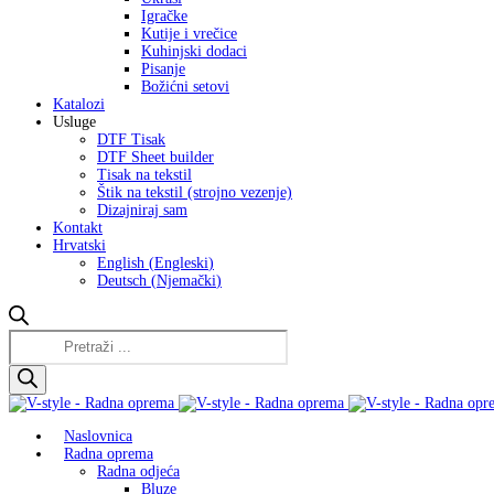
Igračke
Kutije i vrečice
Kuhinjski dodaci
Pisanje
Božićni setovi
Katalozi
Usluge
DTF Tisak
DTF Sheet builder
Tisak na tekstil
Štik na tekstil (strojno vezenje)
Dizajniraj sam
Kontakt
Hrvatski
English
(
Engleski
)
Deutsch
(
Njemački
)
Products
search
Naslovnica
Radna oprema
Radna odjeća
Bluze