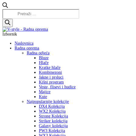
Products
search
Izbornik
Naslovnica
Radna oprema
Radna odjeća
Bluze
Hlače
Kratke hlače
Kombinezoni
Jakne i prsluci
Kišni program
Veste, flisevi i hudice
Majice
Kute
Najpopularnije kolekcije
DX4 Kolekcija
WX2 Kolekcija
Strong Kolekcija
Striker kolekcija
Galaxy kolekcija
PW3 Kolekcija
WX3 Kolekcija