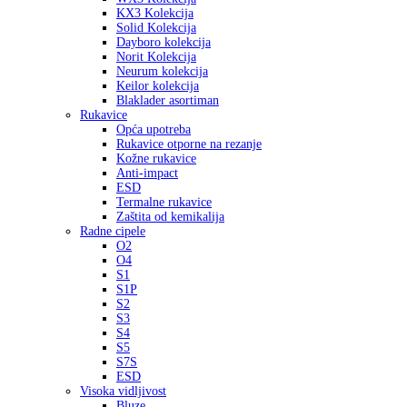
KX3 Kolekcija
Solid Kolekcija
Dayboro kolekcija
Norit Kolekcija
Neurum kolekcija
Keilor kolekcija
Blaklader asortiman
Rukavice
Opća upotreba
Rukavice otporne na rezanje
Kožne rukavice
Anti-impact
ESD
Termalne rukavice
Zaštita od kemikalija
Radne cipele
O2
O4
S1
S1P
S2
S3
S4
S5
S7S
ESD
Visoka vidljivost
Bluze