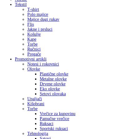
Tekstil
T-shirt
Polo majice
Majice dugi rukav
Flis
Jakne i prsluci
Košulje
Kape
Torbe
Ručnici
Pregače
Promotivni artikli
Notesi i rokovnici
Olovke
Plastične olovke
Metalne olovke
Drvene olovke
Eko olovke
Setovi olovaka
Upaljači
Kišobrani
Torbe
Vrečice za kupovinu
Pamučne vrečice
Ruksaci
Sportski ruksaci
Tehnologija
Satovi