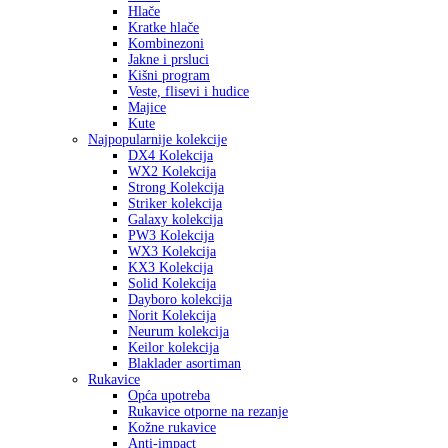
Hlače
Kratke hlače
Kombinezoni
Jakne i prsluci
Kišni program
Veste, flisevi i hudice
Majice
Kute
Najpopularnije kolekcije
DX4 Kolekcija
WX2 Kolekcija
Strong Kolekcija
Striker kolekcija
Galaxy kolekcija
PW3 Kolekcija
WX3 Kolekcija
KX3 Kolekcija
Solid Kolekcija
Dayboro kolekcija
Norit Kolekcija
Neurum kolekcija
Keilor kolekcija
Blaklader asortiman
Rukavice
Opća upotreba
Rukavice otporne na rezanje
Kožne rukavice
Anti-impact