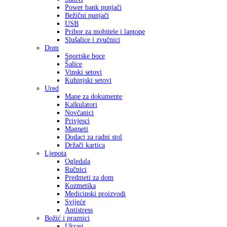
Power bank punjači
Bežični punjači
USB
Pribor za mobitele i laptope
Slušalice i zvučnici
Dom
Sportske boce
Šalice
Vinski setovi
Kuhinjski setovi
Ured
Mape za dokumente
Kalkulatori
Novčanici
Privjesci
Magneti
Dodaci za radni stol
Držači kartica
Ljepota
Ogledala
Ručnici
Predmeti za dom
Kozmetika
Medicinski proizvodi
Svijeće
Antistress
Božić i praznici
Ukrasi