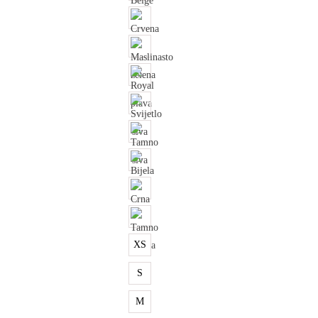
XS
S
M