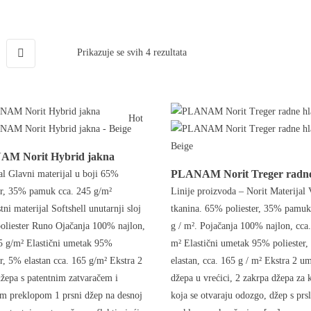
Sorted by latest
Prikazuje se svih 4 rezultata
Hot
M Norit Hybrid jakna
PLANAM Norit Treger radne
al Glavni materijal u boji 65%
er, 35% pamuk cca. 245 g/m²
Linije proizvoda – Norit Materijal 
tni materijal Softshell unutarnji sloj
tkanina. 65% poliester, 35% pamuk
liester Runo Ojačanja 100% najlon,
g / m². Pojačanja 100% najlon, cca.
5 g/m² Elastični umetak 95%
m² Elastični umetak 95% poliester
er, 5% elastan cca. 165 g/m² Ekstra 2
elastan, cca. 165 g / m² Ekstra 2 u
žepa s patentnim zatvaračem i
džepa u vrećici, 2 zakrpa džepa za 
m preklopom 1 prsni džep na desnoj
koja se otvaraju odozgo, džep s pr