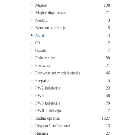
Majice
108
Majice dugi rukav
71
Neoblu
3
Neurum kolekcija
5
Norit
4
O1
2
Ostalo
7
Polo majice
80
Portwest
21
Portwest svi modeli cipela
46
Pregače
5
PW2 kolekcija
23
PW3
46
PW3 kolekcija
70
PWR kolekcija
7
Radna oprema
1827
Regatta Professional
13
Ručnici
27