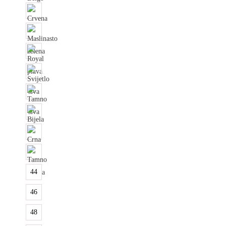
44
46
48