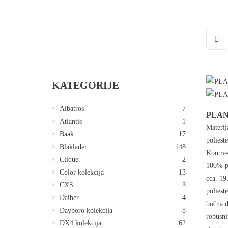
KATEGORIJE
Albatros
7
PLANA
Atlantis
1
Materij
Baak
17
poliest
Blaklader
148
Kontras
Clique
2
100% po
Color kolekcija
13
cca. 19
CXS
3
poliest
Daiber
4
bočna d
Dayboro kolekcija
8
robusni
DX4 kolekcija
62