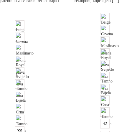
s patentnim zatvaračem reflektirajući
preklopom, kopčanjem […]
42
XS