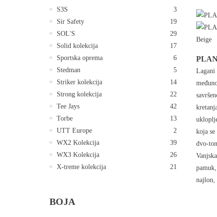
S3S
3
Sir Safety
19
SOL'S
29
Solid kolekcija
17
Sportska oprema
6
PLANA
Stedman
5
Lagani 
Striker kolekcija
14
međunož
Strong kolekcija
22
savršen
Tee Jays
42
kretanj
Torbe
13
ukloplj
UTT Europe
2
koja se
WX2 Kolekcija
39
dvo-ton
WX3 Kolekcija
26
Vanjska
X-treme kolekcija
21
pamuk, 
najlon,
BOJA