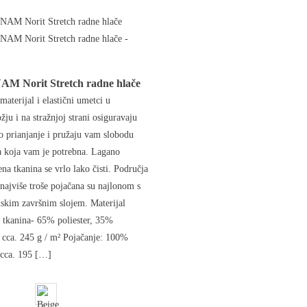
M Norit Stretch radne hlače
materijal i elastični umetci u
ju i na stražnjoj strani osiguravaju
o prianjanje i pružaju vam slobodu
a koja vam je potrebna. Lagano
ena tkanina se vrlo lako čisti. Područja
 najviše troše pojačana su najlonom s
skim završnim slojem. Materijal
 tkanina- 65% poliester, 35%
cca. 245 g / m² Pojačanje: 100%
 cca. 195 […]