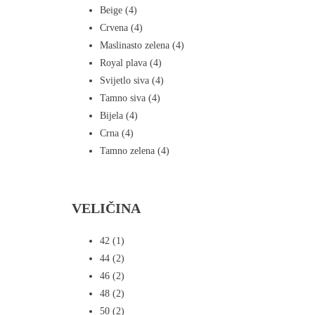
Beige
(4)
Crvena
(4)
Maslinasto zelena
(4)
Royal plava
(4)
Svijetlo siva
(4)
Tamno siva
(4)
Bijela
(4)
Crna
(4)
Tamno zelena
(4)
VELIČINA
42
(1)
44
(2)
46
(2)
48
(2)
50
(2)