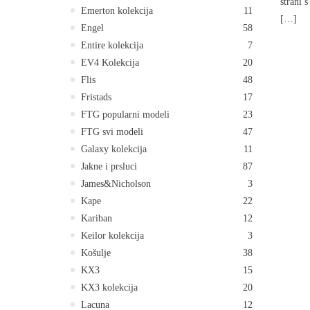
strani 
Emerton kolekcija
11
[…]
Engel
58
Entire kolekcija
7
EV4 Kolekcija
20
Flis
48
Fristads
17
FTG popularni modeli
23
FTG svi modeli
47
Galaxy kolekcija
11
Jakne i prsluci
87
James&Nicholson
3
Kape
22
Kariban
12
Keilor kolekcija
3
Košulje
38
KX3
15
KX3 kolekcija
20
Lacuna
12