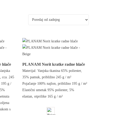
 hlače
PLANAM Norit kratke radne hlače
Vanjska
Materijal: Vanjska tkanina 65% poliester,
, cca. 245
35% pamuk, približno 245 g / m²
 195 g /
Pojačanje 100% najlon, približno 195 g / m²
, 5%
Elastični umetak 95% poliester, 5%
metnuta
elastan, otprilike 165 g / m²
koljena
slukom s