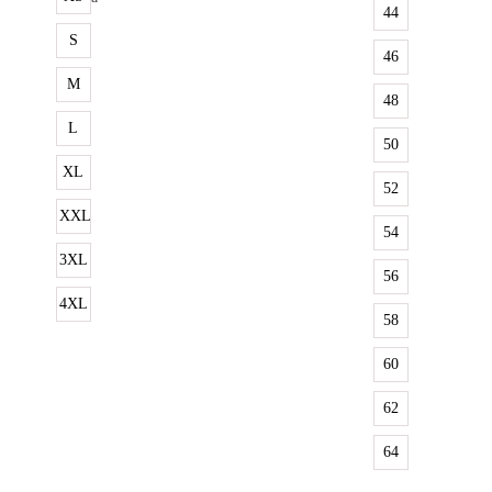
44
S
46
M
48
L
50
XL
52
XXL
54
3XL
56
4XL
58
60
62
64