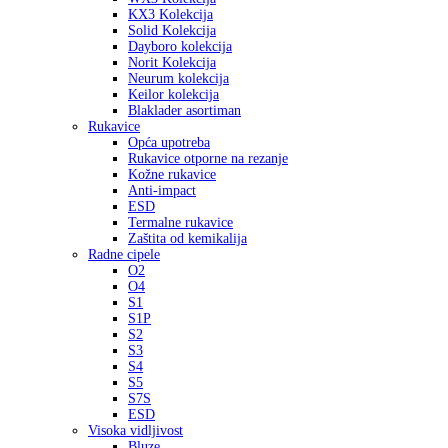
KX3 Kolekcija
Solid Kolekcija
Dayboro kolekcija
Norit Kolekcija
Neurum kolekcija
Keilor kolekcija
Blaklader asortiman
Rukavice
Opća upotreba
Rukavice otporne na rezanje
Kožne rukavice
Anti-impact
ESD
Termalne rukavice
Zaštita od kemikalija
Radne cipele
O2
O4
S1
S1P
S2
S3
S4
S5
S7S
ESD
Visoka vidljivost
Bluze