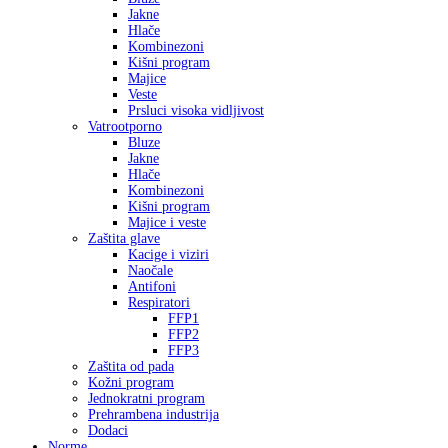
Jakne
Hlače
Kombinezoni
Kišni program
Majice
Veste
Prsluci visoka vidljivost
Vatrootporno
Bluze
Jakne
Hlače
Kombinezoni
Kišni program
Majice i veste
Zaštita glave
Kacige i viziri
Naočale
Antifoni
Respiratori
FFP1
FFP2
FFP3
Zaštita od pada
Kožni program
Jednokratni program
Prehrambena industrija
Dodaci
Norme