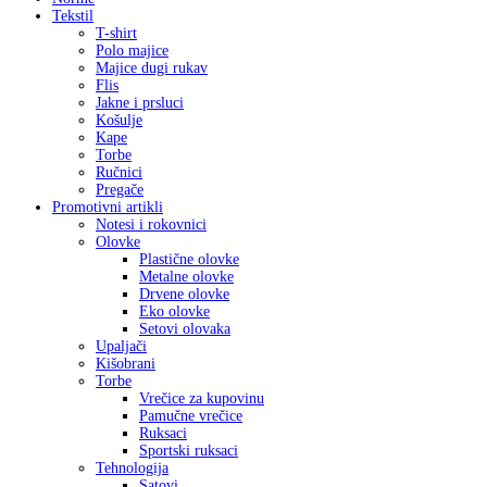
Tekstil
T-shirt
Polo majice
Majice dugi rukav
Flis
Jakne i prsluci
Košulje
Kape
Torbe
Ručnici
Pregače
Promotivni artikli
Notesi i rokovnici
Olovke
Plastične olovke
Metalne olovke
Drvene olovke
Eko olovke
Setovi olovaka
Upaljači
Kišobrani
Torbe
Vrečice za kupovinu
Pamučne vrečice
Ruksaci
Sportski ruksaci
Tehnologija
Satovi