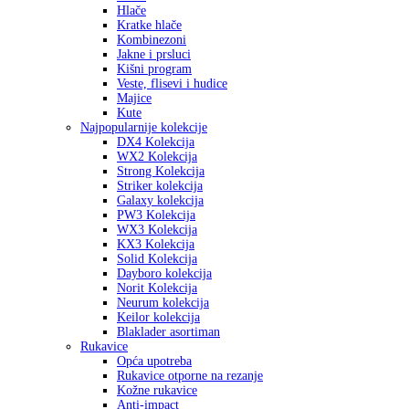
Hlače
Kratke hlače
Kombinezoni
Jakne i prsluci
Kišni program
Veste, flisevi i hudice
Majice
Kute
Najpopularnije kolekcije
DX4 Kolekcija
WX2 Kolekcija
Strong Kolekcija
Striker kolekcija
Galaxy kolekcija
PW3 Kolekcija
WX3 Kolekcija
KX3 Kolekcija
Solid Kolekcija
Dayboro kolekcija
Norit Kolekcija
Neurum kolekcija
Keilor kolekcija
Blaklader asortiman
Rukavice
Opća upotreba
Rukavice otporne na rezanje
Kožne rukavice
Anti-impact