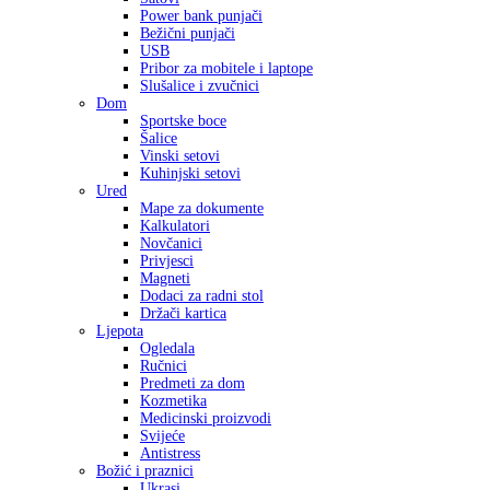
Power bank punjači
Bežični punjači
USB
Pribor za mobitele i laptope
Slušalice i zvučnici
Dom
Sportske boce
Šalice
Vinski setovi
Kuhinjski setovi
Ured
Mape za dokumente
Kalkulatori
Novčanici
Privjesci
Magneti
Dodaci za radni stol
Držači kartica
Ljepota
Ogledala
Ručnici
Predmeti za dom
Kozmetika
Medicinski proizvodi
Svijeće
Antistress
Božić i praznici
Ukrasi