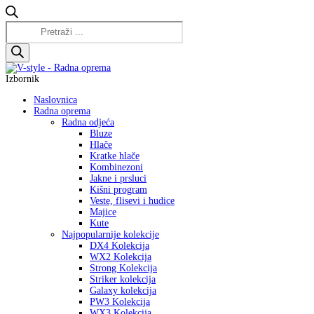
Products
search
Izbornik
Naslovnica
Radna oprema
Radna odjeća
Bluze
Hlače
Kratke hlače
Kombinezoni
Jakne i prsluci
Kišni program
Veste, flisevi i hudice
Majice
Kute
Najpopularnije kolekcije
DX4 Kolekcija
WX2 Kolekcija
Strong Kolekcija
Striker kolekcija
Galaxy kolekcija
PW3 Kolekcija
WX3 Kolekcija