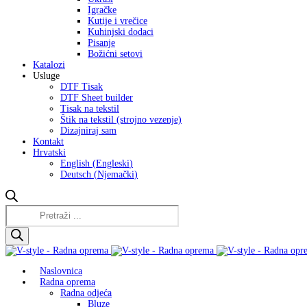
Igračke
Kutije i vrečice
Kuhinjski dodaci
Pisanje
Božićni setovi
Katalozi
Usluge
DTF Tisak
DTF Sheet builder
Tisak na tekstil
Štik na tekstil (strojno vezenje)
Dizajniraj sam
Kontakt
Hrvatski
English
(
Engleski
)
Deutsch
(
Njemački
)
Products
search
Naslovnica
Radna oprema
Radna odjeća
Bluze