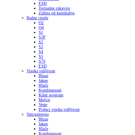
ESD
Termalne rukavice
Zaštita od kemikalija
Radne cipele
O2
O4
S1
S1P
S2
S3
S4
S5
S7S
ESD
Visoka vidljivost
Bluze
Jakne
Hlače
Kombinezoni
Kišni program
Majice
Veste
Prsluci visoka vidljivost
Vatrootporno
Bluze
Jakne
Hlače
Kombinezoni