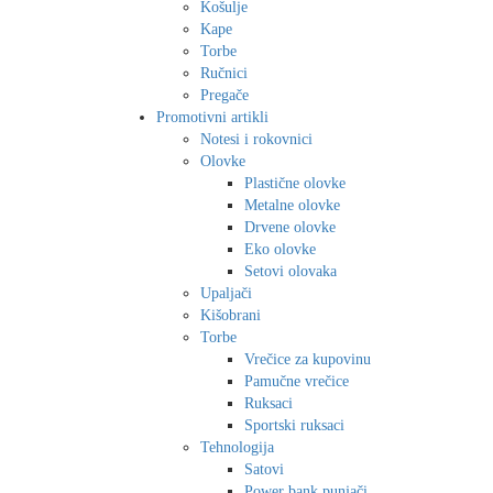
Košulje
Kape
Torbe
Ručnici
Pregače
Promotivni artikli
Notesi i rokovnici
Olovke
Plastične olovke
Metalne olovke
Drvene olovke
Eko olovke
Setovi olovaka
Upaljači
Kišobrani
Torbe
Vrečice za kupovinu
Pamučne vrečice
Ruksaci
Sportski ruksaci
Tehnologija
Satovi
Power bank punjači