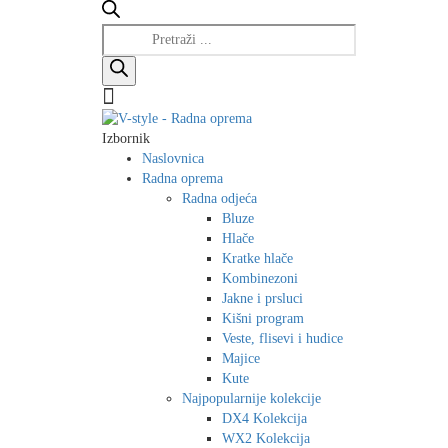
Products
search
Izbornik
Naslovnica
Radna oprema
Radna odjeća
Bluze
Hlače
Kratke hlače
Kombinezoni
Jakne i prsluci
Kišni program
Veste, flisevi i hudice
Majice
Kute
Najpopularnije kolekcije
DX4 Kolekcija
WX2 Kolekcija