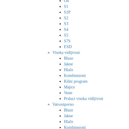
O4
S1
S1P
S2
S3
S4
S5
S7S
ESD
Visoka vidljivost
Bluze
Jakne
Hlače
Kombinezoni
Kišni program
Majice
Veste
Prsluci visoka vidljivost
Vatrootporno
Bluze
Jakne
Hlače
Kombinezoni