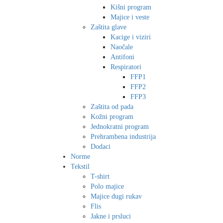
Kišni program
Majice i veste
Zaštita glave
Kacige i viziri
Naočale
Antifoni
Respiratori
FFP1
FFP2
FFP3
Zaštita od pada
Kožni program
Jednokratni program
Prehrambena industrija
Dodaci
Norme
Tekstil
T-shirt
Polo majice
Majice dugi rukav
Flis
Jakne i prsluci