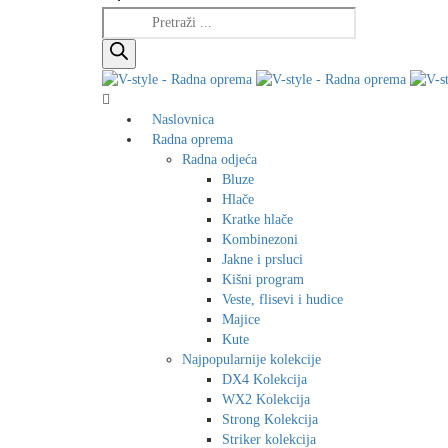
Products
search
Naslovnica
Radna oprema
Radna odjeća
Bluze
Hlače
Kratke hlače
Kombinezoni
Jakne i prsluci
Kišni program
Veste, flisevi i hudice
Majice
Kute
Najpopularnije kolekcije
DX4 Kolekcija
WX2 Kolekcija
Strong Kolekcija
Striker kolekcija