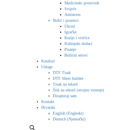
Medicinski proizvodi
Svijeće
Antistress
Božić i praznici
Ukrasi
Igračke
Kutije i vrečice
Kuhinjski dodaci
Pisanje
Božićni setovi
Katalozi
Usluge
DTF Tisak
DTF Sheet builder
Tisak na tekstil
Štik na tekstil (strojno vezenje)
Dizajniraj sam
Kontakt
Hrvatski
English
(
Engleski
)
Deutsch
(
Njemački
)