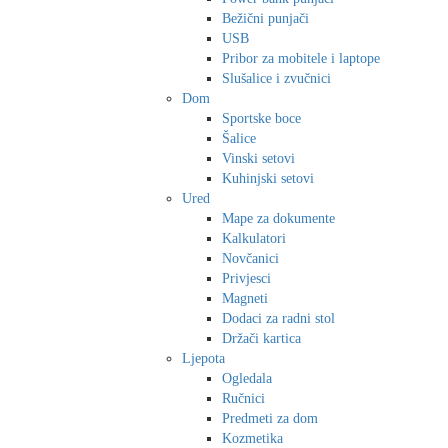
Bežični punjači
USB
Pribor za mobitele i laptope
Slušalice i zvučnici
Dom
Sportske boce
Šalice
Vinski setovi
Kuhinjski setovi
Ured
Mape za dokumente
Kalkulatori
Novčanici
Privjesci
Magneti
Dodaci za radni stol
Držači kartica
Ljepota
Ogledala
Ručnici
Predmeti za dom
Kozmetika