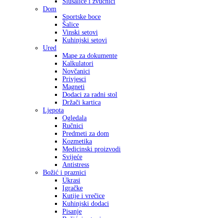
Slušalice i zvučnici
Dom
Sportske boce
Šalice
Vinski setovi
Kuhinjski setovi
Ured
Mape za dokumente
Kalkulatori
Novčanici
Privjesci
Magneti
Dodaci za radni stol
Držači kartica
Ljepota
Ogledala
Ručnici
Predmeti za dom
Kozmetika
Medicinski proizvodi
Svijeće
Antistress
Božić i praznici
Ukrasi
Igračke
Kutije i vrečice
Kuhinjski dodaci
Pisanje