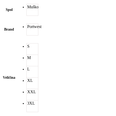
Muško
Spol
Portwest
Brand
S
M
L
Veličina
XL
XXL
3XL