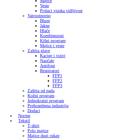
Majice
Veste
Prsluci visoka vidljivost
Vatrootporno
Bluze
Jakne
Hlače
Kombinezoni
Kišni program
Majice i veste
Zaštita glave
Kacige i viziri
Naočale
Antifoni
Respiratori
FFP1
FFP2
FFP3
Zaštita od pada
Kožni program
Jednokratni program
Prehrambena industrija
Dodaci
Norme
Tekstil
T-shirt
Polo majice
Majice dugi rukav