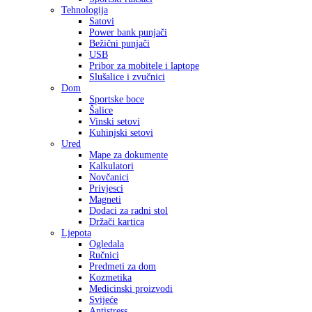
Tehnologija
Satovi
Power bank punjači
Bežični punjači
USB
Pribor za mobitele i laptope
Slušalice i zvučnici
Dom
Sportske boce
Šalice
Vinski setovi
Kuhinjski setovi
Ured
Mape za dokumente
Kalkulatori
Novčanici
Privjesci
Magneti
Dodaci za radni stol
Držači kartica
Ljepota
Ogledala
Ručnici
Predmeti za dom
Kozmetika
Medicinski proizvodi
Svijeće
Antistress