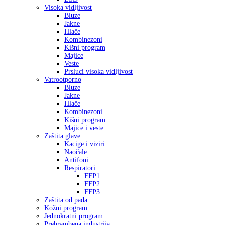
Visoka vidljivost
Bluze
Jakne
Hlače
Kombinezoni
Kišni program
Majice
Veste
Prsluci visoka vidljivost
Vatrootporno
Bluze
Jakne
Hlače
Kombinezoni
Kišni program
Majice i veste
Zaštita glave
Kacige i viziri
Naočale
Antifoni
Respiratori
FFP1
FFP2
FFP3
Zaštita od pada
Kožni program
Jednokratni program
Prehrambena industrija