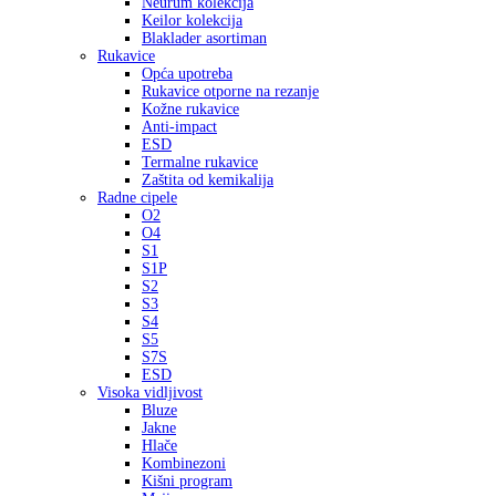
Neurum kolekcija
Keilor kolekcija
Blaklader asortiman
Rukavice
Opća upotreba
Rukavice otporne na rezanje
Kožne rukavice
Anti-impact
ESD
Termalne rukavice
Zaštita od kemikalija
Radne cipele
O2
O4
S1
S1P
S2
S3
S4
S5
S7S
ESD
Visoka vidljivost
Bluze
Jakne
Hlače
Kombinezoni
Kišni program