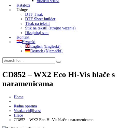
Božićni setovi
Katalozi
Usluge
DTF Tisak
DTF Sheet builder
Tisak na tekstil
Štik na tekstil (strojno vezenje)
Dizajniraj sam
Kontakt
Hrvatski
English
(
Engleski
)
Deutsch
(
Njemački
)
CD852 – WX2 Eco Hi-Vis hlače s
naramenicama
Home
Radna oprema
Visoka vidljivost
Hlače
CD852 – WX2 Eco Hi-Vis hlače s naramenicama