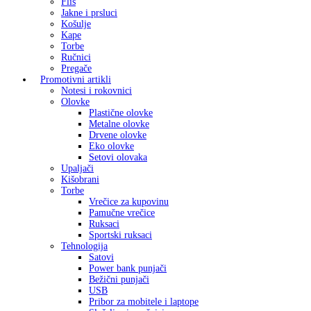
Flis
Jakne i prsluci
Košulje
Kape
Torbe
Ručnici
Pregače
Promotivni artikli
Notesi i rokovnici
Olovke
Plastične olovke
Metalne olovke
Drvene olovke
Eko olovke
Setovi olovaka
Upaljači
Kišobrani
Torbe
Vrečice za kupovinu
Pamučne vrečice
Ruksaci
Sportski ruksaci
Tehnologija
Satovi
Power bank punjači
Bežični punjači
USB
Pribor za mobitele i laptope