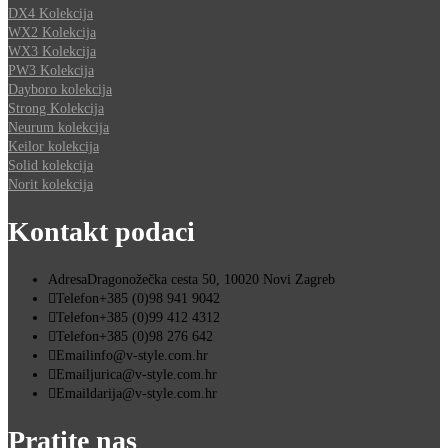
DX4 Kolekcija
WX2 Kolekcija
WX3 Kolekcija
PW3 Kolekcija
Dayboro kolekcija
Strong Kolekcija
Neurum kolekcija
Keilor kolekcija
Solid kolekcija
Norit kolekcija
Kontakt podaci
Adresa
Dragonožečka cesta 50, 10020 Novi Zagreb
Telefon
+385 (0)98 941 9042
Telefon
+385 (0)99 412 4312
Telefon
+385 (0)98 276 642
Email
info@v-style.com.hr
Email
jurica@v-style.com.hr
Email
darija@v-style.com.hr
Pratite nas