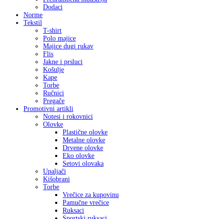
Dodaci
Norme
Tekstil
T-shirt
Polo majice
Majice dugi rukav
Flis
Jakne i prsluci
Košulje
Kape
Torbe
Ručnici
Pregače
Promotivni artikli
Notesi i rokovnici
Olovke
Plastične olovke
Metalne olovke
Drvene olovke
Eko olovke
Setovi olovaka
Upaljači
Kišobrani
Torbe
Vrečice za kupovinu
Pamučne vrečice
Ruksaci
Sportski ruksaci