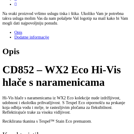
Na svaki proizvod vršimo uslugu tiska i štika. Ukoliko Vam je potrebna
takva usluga molim Vas da nam pošaljete Vaš logotip na mail kako bi Vam
mogli dati najpovoljniju ponudu.
Opis
Dodatne informacije
Opis
CD852 – WX2 Eco Hi-Vis
hlače s naramenicama
Hi-Vis hlače s naramenicama iz WX2 Eco kolekcije nude izdržljivost,
udobnost i ekološku prihvatljivost. S Texpel Eco otpornošću na prskanje
koja odbija vodu i mrlje, te rastezljivim pločama za fleksibilnost.
Reflektirajuće trake za visoku vidljivost.
Reciklirana tkanina s Texpel™ Stain Eco premazom.