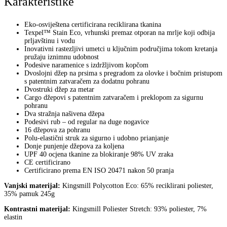
Karakteristike
Eko-osviještena certificirana reciklirana tkanina
Texpel™ Stain Eco, vrhunski premaz otporan na mrlje koji odbija
prljavštinu i vodu
Inovativni rastezljivi umetci u ključnim područjima tokom kretanja
pružaju iznimnu udobnost
Podesive naramenice s izdržljivom kopčom
Dvoslojni džep na prsima s pregradom za olovke i bočnim pristupom
s patentnim zatvaračem za dodatnu pohranu
Dvostruki džep za metar
Cargo džepovi s patentnim zatvaračem i preklopom za sigurnu
pohranu
Dva stražnja našivena džepa
Podesivi rub – od regular na duge nogavice
16 džepova za pohranu
Polu-elastični struk za sigurno i udobno prianjanje
Donje punjenje džepova za koljena
UPF 40 ocjena tkanine za blokiranje 98% UV zraka
CE certificirano
Certificirano prema EN ISO 20471 nakon 50 pranja
Vanjski materijal:
Kingsmill Polycotton Eco: 65% reciklirani poliester,
35% pamuk 245g
Kontrastni materijal:
Kingsmill Poliester Stretch: 93% poliester, 7%
elastin