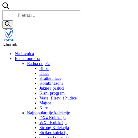
Products
search
Izbornik
Naslovnica
Radna oprema
Radna odjeća
Bluze
Hlače
Kratke hlače
Kombinezoni
Jakne i prsluci
Kišni program
Veste, flisevi i hudice
Majice
Kute
Najpopularnije kolekcije
DX4 Kolekcija
WX2 Kolekcija
Strong Kolekcija
Striker kolekcija
Galaxy kolekcija