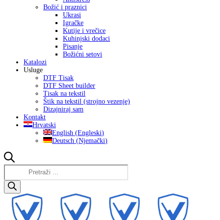
Božić i praznici
Ukrasi
Igračke
Kutije i vrečice
Kuhinjski dodaci
Pisanje
Božićni setovi
Katalozi
Usluge
DTF Tisak
DTF Sheet builder
Tisak na tekstil
Štik na tekstil (strojno vezenje)
Dizajniraj sam
Kontakt
Hrvatski
English
(
Engleski
)
Deutsch
(
Njemački
)
Products
search