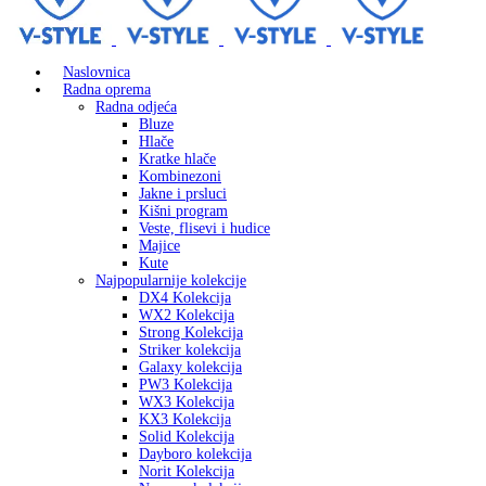
Naslovnica
Radna oprema
Radna odjeća
Bluze
Hlače
Kratke hlače
Kombinezoni
Jakne i prsluci
Kišni program
Veste, flisevi i hudice
Majice
Kute
Najpopularnije kolekcije
DX4 Kolekcija
WX2 Kolekcija
Strong Kolekcija
Striker kolekcija
Galaxy kolekcija
PW3 Kolekcija
WX3 Kolekcija
KX3 Kolekcija
Solid Kolekcija
Dayboro kolekcija
Norit Kolekcija