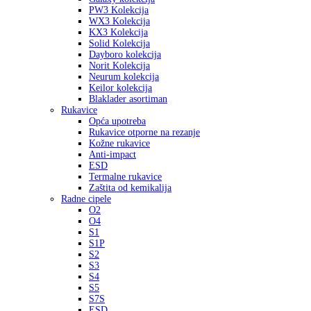
PW3 Kolekcija
WX3 Kolekcija
KX3 Kolekcija
Solid Kolekcija
Dayboro kolekcija
Norit Kolekcija
Neurum kolekcija
Keilor kolekcija
Blaklader asortiman
Rukavice
Opća upotreba
Rukavice otporne na rezanje
Kožne rukavice
Anti-impact
ESD
Termalne rukavice
Zaštita od kemikalija
Radne cipele
O2
O4
S1
S1P
S2
S3
S4
S5
S7S
ESD