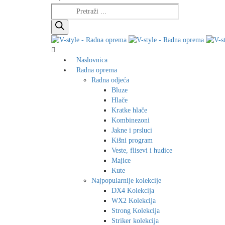
Products
search
Naslovnica
Radna oprema
Radna odjeća
Bluze
Hlače
Kratke hlače
Kombinezoni
Jakne i prsluci
Kišni program
Veste, flisevi i hudice
Majice
Kute
Najpopularnije kolekcije
DX4 Kolekcija
WX2 Kolekcija
Strong Kolekcija
Striker kolekcija