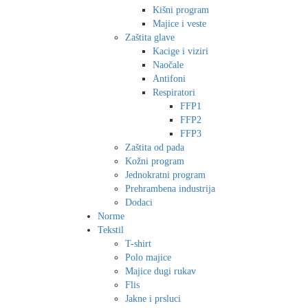
Kišni program
Majice i veste
Zaštita glave
Kacige i viziri
Naočale
Antifoni
Respiratori
FFP1
FFP2
FFP3
Zaštita od pada
Kožni program
Jednokratni program
Prehrambena industrija
Dodaci
Norme
Tekstil
T-shirt
Polo majice
Majice dugi rukav
Flis
Jakne i prsluci