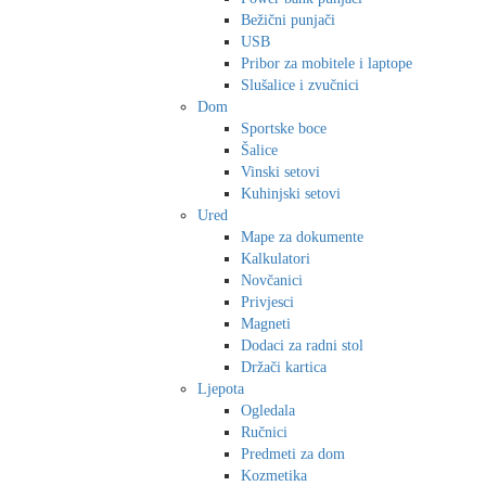
Bežični punjači
USB
Pribor za mobitele i laptope
Slušalice i zvučnici
Dom
Sportske boce
Šalice
Vinski setovi
Kuhinjski setovi
Ured
Mape za dokumente
Kalkulatori
Novčanici
Privjesci
Magneti
Dodaci za radni stol
Držači kartica
Ljepota
Ogledala
Ručnici
Predmeti za dom
Kozmetika