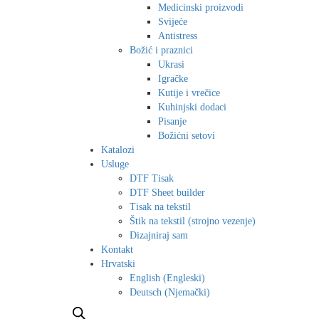
Medicinski proizvodi
Svijeće
Antistress
Božić i praznici
Ukrasi
Igračke
Kutije i vrečice
Kuhinjski dodaci
Pisanje
Božićni setovi
Katalozi
Usluge
DTF Tisak
DTF Sheet builder
Tisak na tekstil
Štik na tekstil (strojno vezenje)
Dizajniraj sam
Kontakt
Hrvatski
English
(
Engleski
)
Deutsch
(
Njemački
)