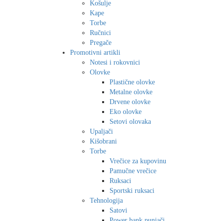
Košulje
Kape
Torbe
Ručnici
Pregače
Promotivni artikli
Notesi i rokovnici
Olovke
Plastične olovke
Metalne olovke
Drvene olovke
Eko olovke
Setovi olovaka
Upaljači
Kišobrani
Torbe
Vrečice za kupovinu
Pamučne vrečice
Ruksaci
Sportski ruksaci
Tehnologija
Satovi
Power bank punjači