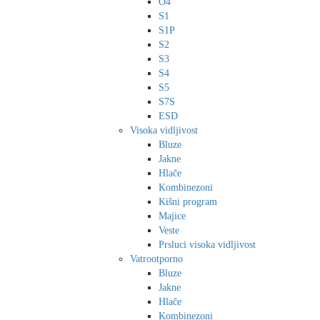
O4
S1
S1P
S2
S3
S4
S5
S7S
ESD
Visoka vidljivost
Bluze
Jakne
Hlače
Kombinezoni
Kišni program
Majice
Veste
Prsluci visoka vidljivost
Vatrootporno
Bluze
Jakne
Hlače
Kombinezoni