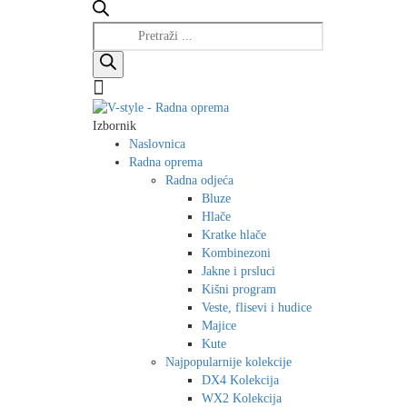
Products
search
Izbornik
Naslovnica
Radna oprema
Radna odjeća
Bluze
Hlače
Kratke hlače
Kombinezoni
Jakne i prsluci
Kišni program
Veste, flisevi i hudice
Majice
Kute
Najpopularnije kolekcije
DX4 Kolekcija
WX2 Kolekcija