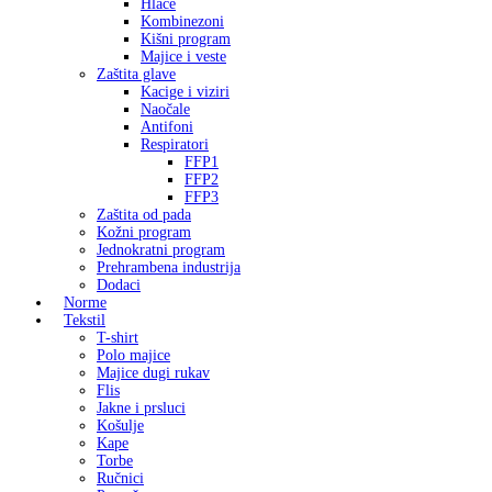
Hlače
Kombinezoni
Kišni program
Majice i veste
Zaštita glave
Kacige i viziri
Naočale
Antifoni
Respiratori
FFP1
FFP2
FFP3
Zaštita od pada
Kožni program
Jednokratni program
Prehrambena industrija
Dodaci
Norme
Tekstil
T-shirt
Polo majice
Majice dugi rukav
Flis
Jakne i prsluci
Košulje
Kape
Torbe
Ručnici