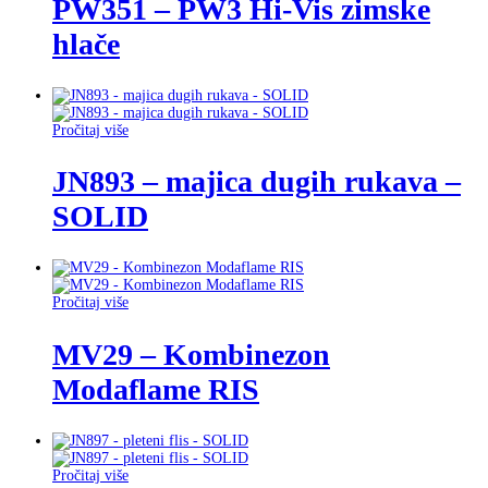
PW351 – PW3 Hi-Vis zimske
hlače
Pročitaj više
JN893 – majica dugih rukava –
SOLID
Pročitaj više
MV29 – Kombinezon
Modaflame RIS
Pročitaj više