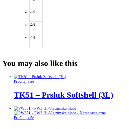
44
46
48
You may also
like this
Pročitaj više
TK51 – Prsluk Softshell (3L)
Pročitaj više