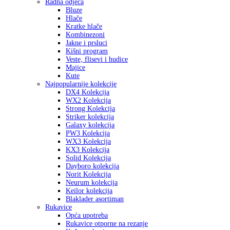
Radna odjeća
Bluze
Hlače
Kratke hlače
Kombinezoni
Jakne i prsluci
Kišni program
Veste, flisevi i hudice
Majice
Kute
Najpopularnije kolekcije
DX4 Kolekcija
WX2 Kolekcija
Strong Kolekcija
Striker kolekcija
Galaxy kolekcija
PW3 Kolekcija
WX3 Kolekcija
KX3 Kolekcija
Solid Kolekcija
Dayboro kolekcija
Norit Kolekcija
Neurum kolekcija
Keilor kolekcija
Blaklader asortiman
Rukavice
Opća upotreba
Rukavice otporne na rezanje