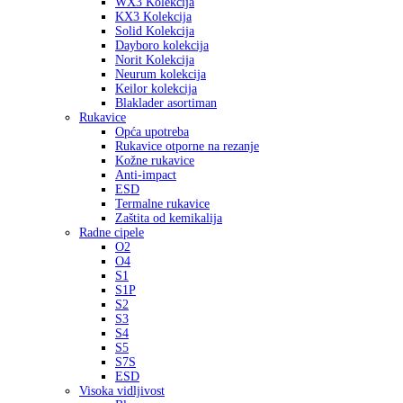
WX3 Kolekcija
KX3 Kolekcija
Solid Kolekcija
Dayboro kolekcija
Norit Kolekcija
Neurum kolekcija
Keilor kolekcija
Blaklader asortiman
Rukavice
Opća upotreba
Rukavice otporne na rezanje
Kožne rukavice
Anti-impact
ESD
Termalne rukavice
Zaštita od kemikalija
Radne cipele
O2
O4
S1
S1P
S2
S3
S4
S5
S7S
ESD
Visoka vidljivost