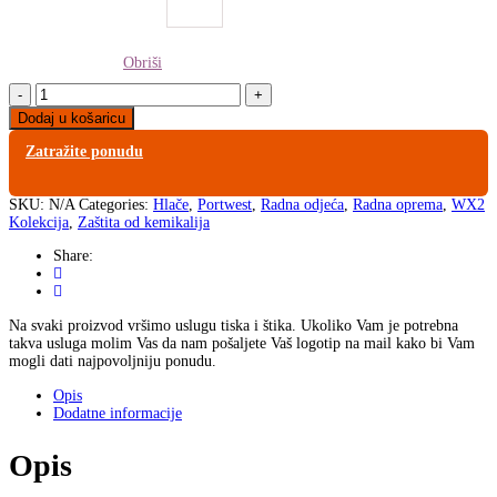
Obriši
FR417
-
Dodaj u košaricu
Portwest
FR
Zatražite ponudu
Kemijski
otporne
hlače
SKU:
N/A
Categories:
Hlače
,
Portwest
,
Radna odjeća
,
Radna oprema
,
WX2
quantity
Kolekcija
,
Zaštita od kemikalija
Share:
Na svaki proizvod vršimo uslugu tiska i štika. Ukoliko Vam je potrebna
takva usluga molim Vas da nam pošaljete Vaš logotip na mail kako bi Vam
mogli dati najpovoljniju ponudu.
Opis
Dodatne informacije
Opis