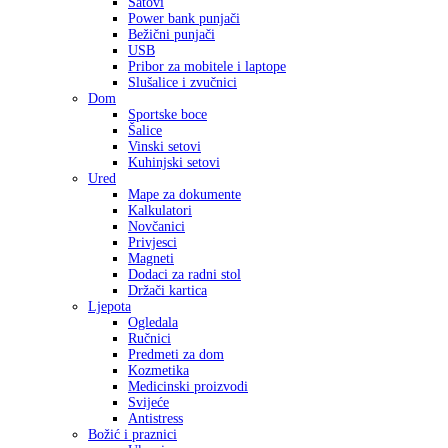
Satovi
Power bank punjači
Bežični punjači
USB
Pribor za mobitele i laptope
Slušalice i zvučnici
Dom
Sportske boce
Šalice
Vinski setovi
Kuhinjski setovi
Ured
Mape za dokumente
Kalkulatori
Novčanici
Privjesci
Magneti
Dodaci za radni stol
Držači kartica
Ljepota
Ogledala
Ručnici
Predmeti za dom
Kozmetika
Medicinski proizvodi
Svijeće
Antistress
Božić i praznici