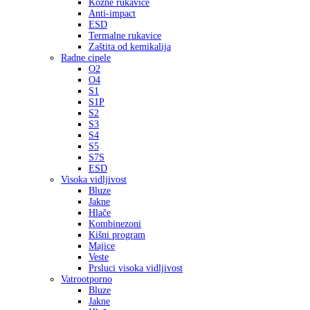
Kožne rukavice
Anti-impact
ESD
Termalne rukavice
Zaštita od kemikalija
Radne cipele
O2
O4
S1
S1P
S2
S3
S4
S5
S7S
ESD
Visoka vidljivost
Bluze
Jakne
Hlače
Kombinezoni
Kišni program
Majice
Veste
Prsluci visoka vidljivost
Vatrootporno
Bluze
Jakne