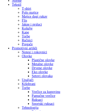
Norme
Tekstil
T-shirt
Polo majice
Majice dugi rukav
Flis
Jakne i prsluci
Košulje
Kape
Torbe
Ručnici
Pregače
Promotivni artikli
Notesi i rokovnici
Olovke
Plastične olovke
Metalne olovke
Drvene olovke
Eko olovke
Setovi olovaka
Upaljači
Kišobrani
Torbe
Vrečice za kupovinu
Pamučne vrečice
Ruksaci
Sportski ruksaci
Tehnologija