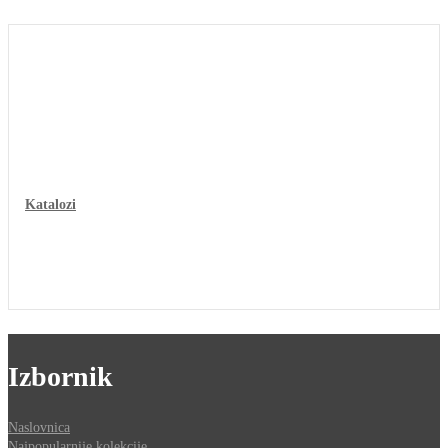
Katalozi
Izbornik
Naslovnica
Najpopularnije kolekcije