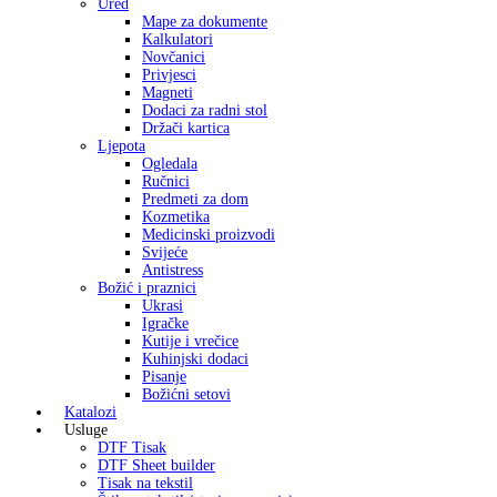
Ured
Mape za dokumente
Kalkulatori
Novčanici
Privjesci
Magneti
Dodaci za radni stol
Držači kartica
Ljepota
Ogledala
Ručnici
Predmeti za dom
Kozmetika
Medicinski proizvodi
Svijeće
Antistress
Božić i praznici
Ukrasi
Igračke
Kutije i vrečice
Kuhinjski dodaci
Pisanje
Božićni setovi
Katalozi
Usluge
DTF Tisak
DTF Sheet builder
Tisak na tekstil