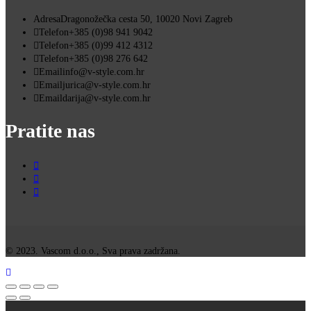
Adresa
Dragonožečka cesta 50, 10020 Novi Zagreb
Telefon
+385 (0)98 941 9042
Telefon
+385 (0)99 412 4312
Telefon
+385 (0)98 276 642
Email
info@v-style.com.hr
Email
jurica@v-style.com.hr
Email
darija@v-style.com.hr
Pratite nas
© 2023. Vascom d.o.o., Sva prava zadržana.