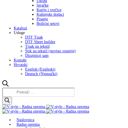
Ukrasi
Igračke
Kutije i vrečice
Kuhinjski dodaci
Pisanje
Božićni setovi
Katalozi
Usluge
DTF Tisak
DTF Sheet builder
Tisak na tekstil
Štik na tekstil (strojno vezenje)
Dizajniraj sam
Kontakt
Hrvatski
English
(
Engleski
)
Deutsch
(
Njemački
)
Products
search
Naslovnica
Radna oprema