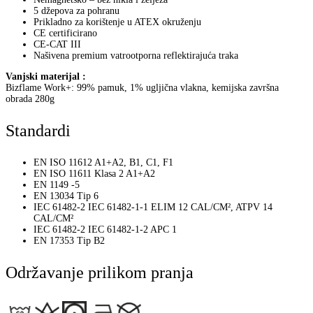
5 džepova za pohranu
Prikladno za korištenje u ATEX okruženju
CE certificirano
CE-CAT III
Našivena premium vatrootporna reflektirajuća traka
Vanjski materijal :
Bizflame Work+: 99% pamuk, 1% ugljična vlakna, kemijska završna
obrada 280g
Standardi
EN ISO 11612 A1+A2, B1, C1, F1
EN ISO 11611 Klasa 2 A1+A2
EN 1149 -5
EN 13034 Tip 6
IEC 61482-2 IEC 61482-1-1 ELIM 12 CAL/CM², ATPV 14
CAL/CM²
IEC 61482-2 IEC 61482-1-2 APC 1
EN 17353 Tip B2
Održavanje prilikom pranja