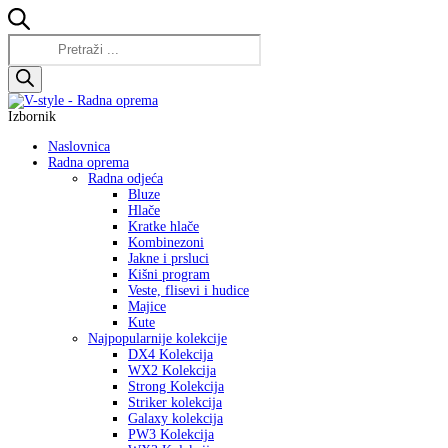
Products
search
Izbornik
Naslovnica
Radna oprema
Radna odjeća
Bluze
Hlače
Kratke hlače
Kombinezoni
Jakne i prsluci
Kišni program
Veste, flisevi i hudice
Majice
Kute
Najpopularnije kolekcije
DX4 Kolekcija
WX2 Kolekcija
Strong Kolekcija
Striker kolekcija
Galaxy kolekcija
PW3 Kolekcija