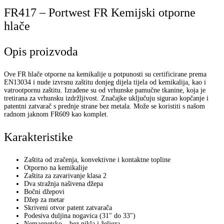
FR417 – Portwest FR Kemijski otporne
hlače
Opis proizvoda
Ove FR hlače otporne na kemikalije u potpunosti su certificirane prema
EN13034 i nude izvrsnu zaštitu donjeg dijela tijela od kemikalija, kao i
vatrootpornu zaštitu. Izrađene su od vrhunske pamučne tkanine, koja je
tretirana za vrhunsku izdržljivost. Značajke uključuju sigurao kopčanje i
patentni zatvarač s prednje strane bez metala. Može se koristiti s našom
radnom jaknom FR609 kao komplet.
Karakteristike
Zaštita od zračenja, konvektivne i kontaktne topline
Otporno na kemikalije
Zaštita za zavarivanje klasa 2
Dva stražnja našivena džepa
Bočni džepovi
Džep za metar
Skriveni otvor patent zatvarača
Podesiva duljina nogavica (31″ do 33″)
Nemagnetsko – bez nikla i željeza