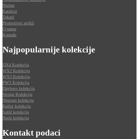
Norme
Katalozi
Tekstil
Promotivni artikli
O nama
Kontakt
Najpopularnije kolekcije
DX4 Kolekcija
WX2 Kolekcija
WX3 Kolekcija
PW3 Kolekcija
Dayboro kolekcija
Strong Kolekcija
Neurum kolekcija
Keilor kolekcija
Solid kolekcija
Norit kolekcija
Kontakt podaci