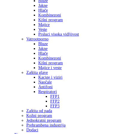
Bluze
Jakne
Hlače
Kombinezoni
Kišni program
Majice
Veste
Prsluci visoka vidljivost
Vatrootporno
Bluze
Jakne
Hlače
Kombinezoni
Kišni program
Majice i veste
Zaštita glave
Kacige i viziri
Naočale
Antifoni
Respiratori
FFP1
FFP2
FFP3
Zaštita od pada
Kožni program
Jednokratni program
Prehrambena industrija
Dodaci