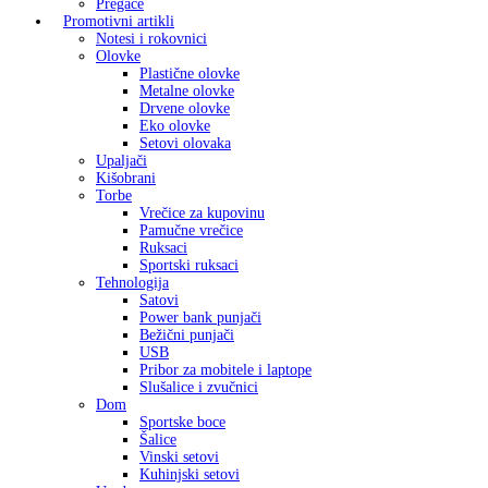
Pregače
Promotivni artikli
Notesi i rokovnici
Olovke
Plastične olovke
Metalne olovke
Drvene olovke
Eko olovke
Setovi olovaka
Upaljači
Kišobrani
Torbe
Vrečice za kupovinu
Pamučne vrečice
Ruksaci
Sportski ruksaci
Tehnologija
Satovi
Power bank punjači
Bežični punjači
USB
Pribor za mobitele i laptope
Slušalice i zvučnici
Dom
Sportske boce
Šalice
Vinski setovi
Kuhinjski setovi