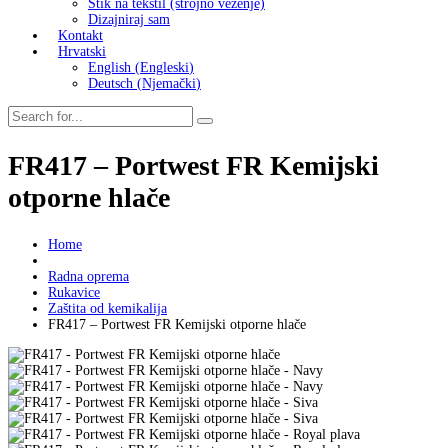
Štik na tekstil (strojno vezenje)
Dizajniraj sam
Kontakt
Hrvatski
English
(
Engleski
)
Deutsch
(
Njemački
)
FR417 – Portwest FR Kemijski
otporne hlače
Home
Radna oprema
Rukavice
Zaštita od kemikalija
FR417 – Portwest FR Kemijski otporne hlače