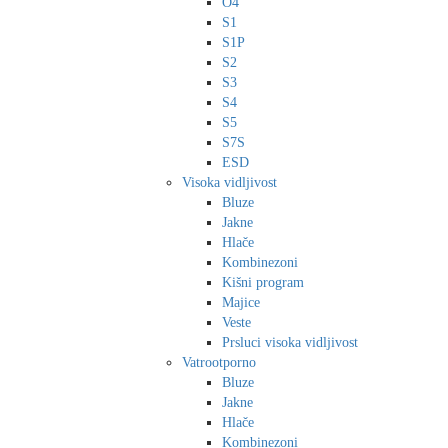
O4
S1
S1P
S2
S3
S4
S5
S7S
ESD
Visoka vidljivost
Bluze
Jakne
Hlače
Kombinezoni
Kišni program
Majice
Veste
Prsluci visoka vidljivost
Vatrootporno
Bluze
Jakne
Hlače
Kombinezoni