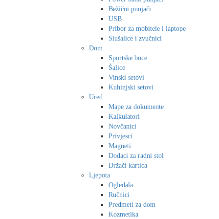
Bežični punjači
USB
Pribor za mobitele i laptope
Slušalice i zvučnici
Dom
Sportske boce
Šalice
Vinski setovi
Kuhinjski setovi
Ured
Mape za dokumente
Kalkulatori
Novčanici
Privjesci
Magneti
Dodaci za radni stol
Držači kartica
Ljepota
Ogledala
Ručnici
Predmeti za dom
Kozmetika