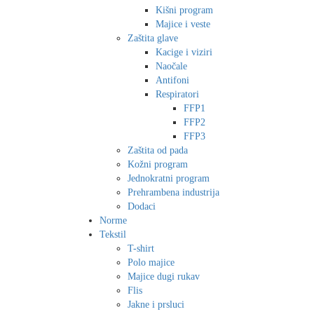
Kišni program
Majice i veste
Zaštita glave
Kacige i viziri
Naočale
Antifoni
Respiratori
FFP1
FFP2
FFP3
Zaštita od pada
Kožni program
Jednokratni program
Prehrambena industrija
Dodaci
Norme
Tekstil
T-shirt
Polo majice
Majice dugi rukav
Flis
Jakne i prsluci