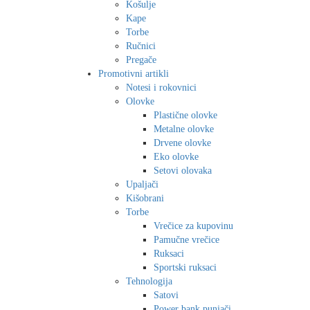
Košulje
Kape
Torbe
Ručnici
Pregače
Promotivni artikli
Notesi i rokovnici
Olovke
Plastične olovke
Metalne olovke
Drvene olovke
Eko olovke
Setovi olovaka
Upaljači
Kišobrani
Torbe
Vrečice za kupovinu
Pamučne vrečice
Ruksaci
Sportski ruksaci
Tehnologija
Satovi
Power bank punjači