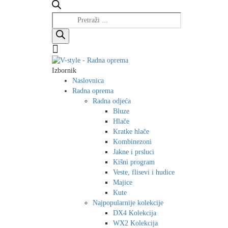
Products
search
Izbornik
Naslovnica
Radna oprema
Radna odjeća
Bluze
Hlače
Kratke hlače
Kombinezoni
Jakne i prsluci
Kišni program
Veste, flisevi i hudice
Majice
Kute
Najpopularnije kolekcije
DX4 Kolekcija
WX2 Kolekcija