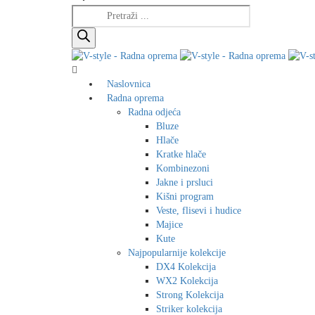
Products
search
Naslovnica
Radna oprema
Radna odjeća
Bluze
Hlače
Kratke hlače
Kombinezoni
Jakne i prsluci
Kišni program
Veste, flisevi i hudice
Majice
Kute
Najpopularnije kolekcije
DX4 Kolekcija
WX2 Kolekcija
Strong Kolekcija
Striker kolekcija