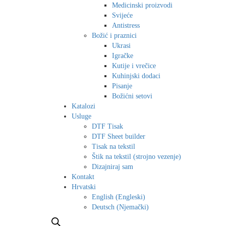
Medicinski proizvodi
Svijeće
Antistress
Božić i praznici
Ukrasi
Igračke
Kutije i vrečice
Kuhinjski dodaci
Pisanje
Božićni setovi
Katalozi
Usluge
DTF Tisak
DTF Sheet builder
Tisak na tekstil
Štik na tekstil (strojno vezenje)
Dizajniraj sam
Kontakt
Hrvatski
English
(
Engleski
)
Deutsch
(
Njemački
)