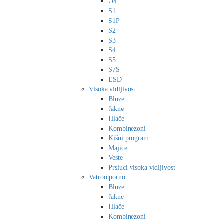
O4
S1
S1P
S2
S3
S4
S5
S7S
ESD
Visoka vidljivost
Bluze
Jakne
Hlače
Kombinezoni
Kišni program
Majice
Veste
Prsluci visoka vidljivost
Vatrootporno
Bluze
Jakne
Hlače
Kombinezoni