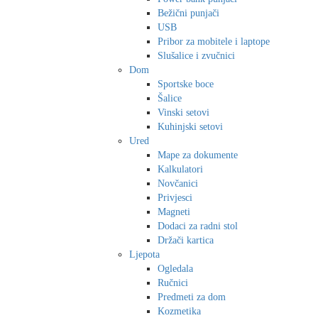
Bežični punjači
USB
Pribor za mobitele i laptope
Slušalice i zvučnici
Dom
Sportske boce
Šalice
Vinski setovi
Kuhinjski setovi
Ured
Mape za dokumente
Kalkulatori
Novčanici
Privjesci
Magneti
Dodaci za radni stol
Držači kartica
Ljepota
Ogledala
Ručnici
Predmeti za dom
Kozmetika