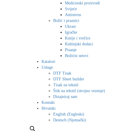
Medicinski proizvodi
Svijeće
Antistress
Božić i praznici
Ukrasi
Igračke
Kutije i vrečice
Kuhinjski dodaci
Pisanje
Božićni setovi
Katalozi
Usluge
DTF Tisak
DTF Sheet builder
Tisak na tekstil
Štik na tekstil (strojno vezenje)
Dizajniraj sam
Kontakt
Hrvatski
English
(
Engleski
)
Deutsch
(
Njemački
)