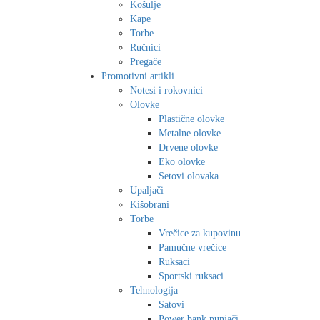
Košulje
Kape
Torbe
Ručnici
Pregače
Promotivni artikli
Notesi i rokovnici
Olovke
Plastične olovke
Metalne olovke
Drvene olovke
Eko olovke
Setovi olovaka
Upaljači
Kišobrani
Torbe
Vrečice za kupovinu
Pamučne vrečice
Ruksaci
Sportski ruksaci
Tehnologija
Satovi
Power bank punjači