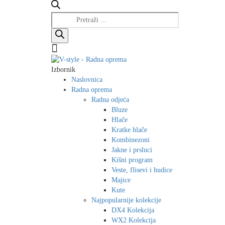
Products
search
Izbornik
Naslovnica
Radna oprema
Radna odjeća
Bluze
Hlače
Kratke hlače
Kombinezoni
Jakne i prsluci
Kišni program
Veste, flisevi i hudice
Majice
Kute
Najpopularnije kolekcije
DX4 Kolekcija
WX2 Kolekcija