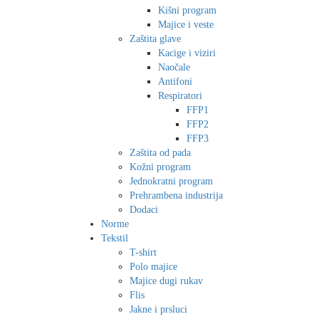
Kišni program
Majice i veste
Zaštita glave
Kacige i viziri
Naočale
Antifoni
Respiratori
FFP1
FFP2
FFP3
Zaštita od pada
Kožni program
Jednokratni program
Prehrambena industrija
Dodaci
Norme
Tekstil
T-shirt
Polo majice
Majice dugi rukav
Flis
Jakne i prsluci