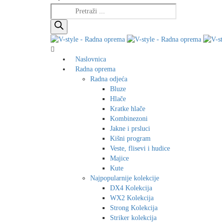
Products
search
Naslovnica
Radna oprema
Radna odjeća
Bluze
Hlače
Kratke hlače
Kombinezoni
Jakne i prsluci
Kišni program
Veste, flisevi i hudice
Majice
Kute
Najpopularnije kolekcije
DX4 Kolekcija
WX2 Kolekcija
Strong Kolekcija
Striker kolekcija