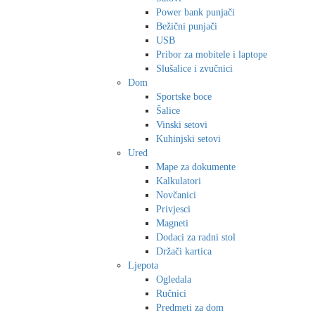
Power bank punjači
Bežični punjači
USB
Pribor za mobitele i laptope
Slušalice i zvučnici
Dom
Sportske boce
Šalice
Vinski setovi
Kuhinjski setovi
Ured
Mape za dokumente
Kalkulatori
Novčanici
Privjesci
Magneti
Dodaci za radni stol
Držači kartica
Ljepota
Ogledala
Ručnici
Predmeti za dom