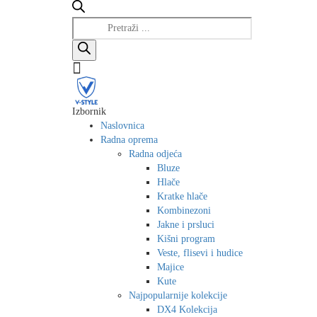
Products
search
Izbornik
Naslovnica
Radna oprema
Radna odjeća
Bluze
Hlače
Kratke hlače
Kombinezoni
Jakne i prsluci
Kišni program
Veste, flisevi i hudice
Majice
Kute
Najpopularnije kolekcije
DX4 Kolekcija