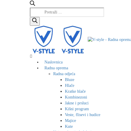
Products
search
Naslovnica
Radna oprema
Radna odjeća
Bluze
Hlače
Kratke hlače
Kombinezoni
Jakne i prsluci
Kišni program
Veste, flisevi i hudice
Majice
Kute