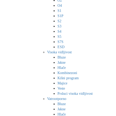
O2
O4
S1
S1P
S2
S3
S4
S5
S7S
ESD
Visoka vidljivost
Bluze
Jakne
Hlače
Kombinezoni
Kišni program
Majice
Veste
Prsluci visoka vidljivost
Vatrootporno
Bluze
Jakne
Hlače