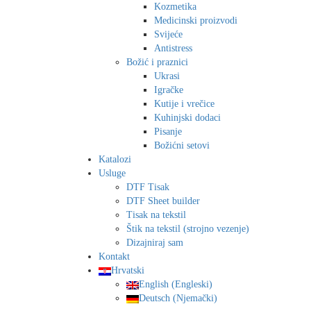
Kozmetika
Medicinski proizvodi
Svijeće
Antistress
Božić i praznici
Ukrasi
Igračke
Kutije i vrečice
Kuhinjski dodaci
Pisanje
Božićni setovi
Katalozi
Usluge
DTF Tisak
DTF Sheet builder
Tisak na tekstil
Štik na tekstil (strojno vezenje)
Dizajniraj sam
Kontakt
Hrvatski
English
(
Engleski
)
Deutsch
(
Njemački
)