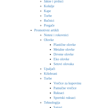
Jakne i prsluci
Košulje
Kape
Torbe
Ručnici
Pregače
Promotivni artikli
Notesi i rokovnici
Olovke
Plastične olovke
Metalne olovke
Drvene olovke
Eko olovke
Setovi olovaka
Upaljači
Kišobrani
Torbe
Vrečice za kupovinu
Pamučne vrečice
Ruksaci
Sportski ruksaci
Tehnologija
Satovi