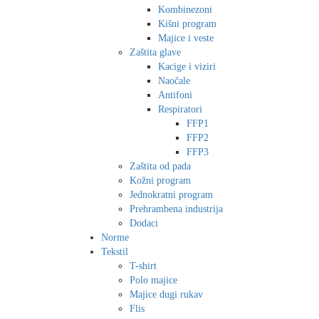
Kombinezoni
Kišni program
Majice i veste
Zaštita glave
Kacige i viziri
Naočale
Antifoni
Respiratori
FFP1
FFP2
FFP3
Zaštita od pada
Kožni program
Jednokratni program
Prehrambena industrija
Dodaci
Norme
Tekstil
T-shirt
Polo majice
Majice dugi rukav
Flis